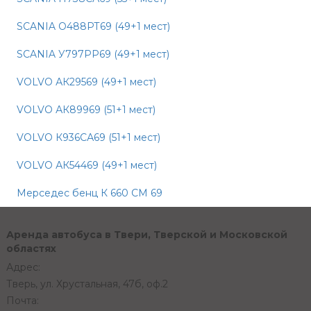
SCANIA О488РТ69 (49+1 мест)
SCANIA У797РР69 (49+1 мест)
VOLVO АК29569 (49+1 мест)
VOLVO АК89969 (51+1 мест)
VOLVO К936СА69 (51+1 мест)
VOLVO АК54469 (49+1 мест)
Мерседес бенц К 660 СМ 69
Аренда автобуса в Твери, Тверской и Московской
областях
Адрес:
Тверь, ул. Хрустальная, 47б, оф.2
Почта: