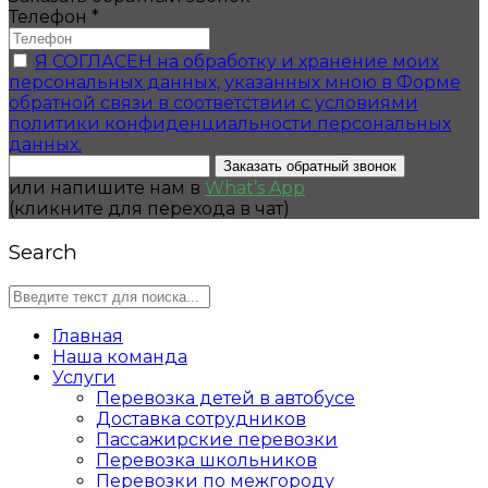
Телефон
*
Я СОГЛАСЕН на обработку и хранение моих
персональных данных, указанных мною в Форме
обратной связи в соответствии с условиями
политики конфиденциальности персональных
данных.
Заказать обратный звонок
или напишите нам в
What’s App
(кликните для перехода в чат)
Search
Главная
Наша команда
Услуги
Перевозка детей в автобусе
Доставка сотрудников
Пассажирские перевозки
Перевозка школьников
Перевозки по межгороду