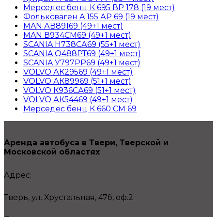
Мерседес бенц К 695 ВР 178 (19 мест)
Фольксваген A 155 АP 69 (19 мест)
MAN АВ89169 (49+1 мест)
MAN В934СМ69 (49+1 мест)
SCANIA Н738СА69 (55+1 мест)
SCANIA О488РТ69 (49+1 мест)
SCANIA У797РР69 (49+1 мест)
VOLVO АК29569 (49+1 мест)
VOLVO АК89969 (51+1 мест)
VOLVO К936СА69 (51+1 мест)
VOLVO АК54469 (49+1 мест)
Мерседес бенц К 660 СМ 69
Аренда автобуса в Твери, Тверской и
Московской областях
Адрес:
Тверь, ул. Хрустальная, 47б, оф.2